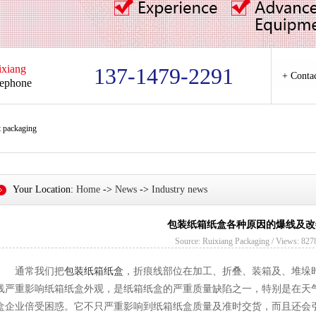
ixiang
137-1479-2291
+ Conta
lephone
t packaging
Your Location:
Home
->
News
->
Industry news
包装纸箱纸盒各种原因的爆线及改
Source: Ruixiang Packaging / Views: 827
通常我们把
包装纸箱纸盒
，折痕线部位在加工、折叠、装箱及、堆垛
线严重影响纸箱纸盒外观，是纸箱纸盒的严重质量缺陷之一，特别是在天
盒企业倍受困惑。它不只严重影响到纸箱纸盒质量及准时交货，而且还会