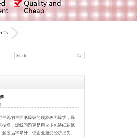
ct Us
善
8
时呈现的里面纸爆裂的现象称为爆线，爆
气枯燥，爆线问题更是用众多包装纸箱纸
引起废品率攀升，使企业遭受经济损失。