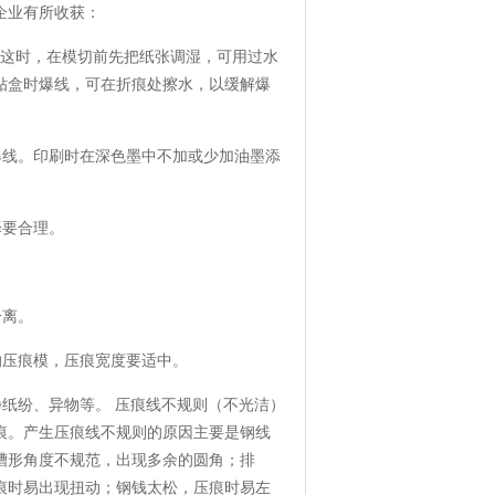
企业有所收获：
。这时，在模切前先把纸张调湿，可用过水
贴盒时爆线，可在折痕处擦水，以缓解爆
线。印刷时在深色墨中不加或少加油墨添
择要合理。
分离。
的压痕模，压痕宽度要适中。
纸纷、异物等。 压痕线不规则（不光洁）
痕。产生压痕线不规则的原因主要是钢线
槽形角度不规范，出现多余的圆角；排
痕时易出现扭动；钢钱太松，压痕时易左