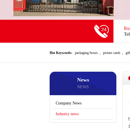
Ru
Te
Hot Keywords:
packaging boxes
,
picture cards
,
gif
News
NEWS
Company News
Industry news