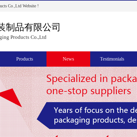
cts Co.,Ltd Website !
装制品有限公司
ing Products Co.,Ltd
Products
News
Testimonials