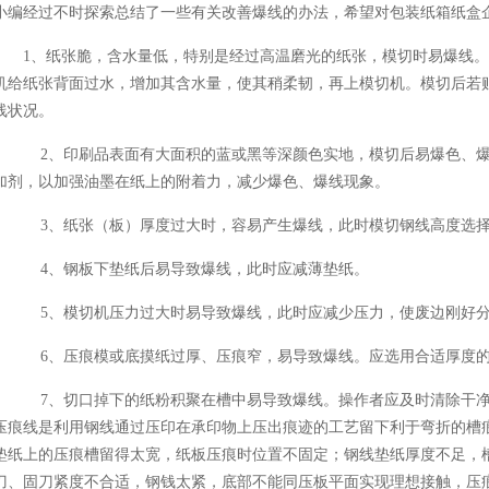
小编经过不时探索总结了一些有关改善爆线的办法，希望对包装纸箱纸盒
1、纸张脆，含水量低，特别是经过高温磨光的纸张，模切时易爆线
机给纸张背面过水，增加其含水量，使其稍柔韧，再上模切机。模切后若
线状况。
2、印刷品表面有大面积的蓝或黑等深颜色实地，模切后易爆色、爆
加剂，以加强油墨在纸上的附着力，减少爆色、爆线现象。
3、纸张（板）厚度过大时，容易产生爆线，此时模切钢线高度选
4、钢板下垫纸后易导致爆线，此时应减薄垫纸。
5、模切机压力过大时易导致爆线，此时应减少压力，使废边刚好
6、压痕模或底摸纸过厚、压痕窄，易导致爆线。应选用合适厚度
7、切口掉下的纸粉积聚在槽中易导致爆线。操作者应及时清除干净
压痕线是利用钢线通过压印在承印物上压出痕迹的工艺留下利于弯折的槽
垫纸上的压痕槽留得太宽，纸板压痕时位置不固定；钢线垫纸厚度不足，
刀、固刀紧度不合适，钢钱太紧，底部不能同压板平面实现理想接触，压