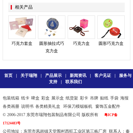
相关产品
巧克力套盒
圆形抽拉式巧
巧克力盒
圆形巧克力盒
克力盒
首页
|
关于瑞翔
|
产品展示
|
新闻资讯
|
客户见证
|
服务与
支持
|
联系我们
包装纸箱
纸卡
啤盒
彩盒
展示盒
纸货架
彩卡
吊牌
贴纸
手袋
海报
各类画册
说明书
各类精美礼盒
环保刀模锯板机
窗饰五金配件
© 2006-2017 东莞市瑞翔包装制品有限公司 版权所有
粤ICP备
17124483号
公司地址：东莞市凤岗镇天堂围村西旺工业区第三栋厂房 联系人：秦